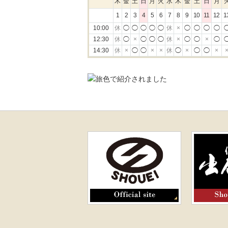
木
金
土
日
月
火
水
木
金
土
日
月
1
2
3
4
5
6
7
8
9
10
11
12
1
10:00
休
◯
◯
◯
◯
◯
休
×
◯
◯
◯
◯
12:30
休
◯
×
◯
◯
◯
休
×
◯
◯
×
◯
14:30
休
×
◯
◯
×
×
休
◯
×
◯
◯
×