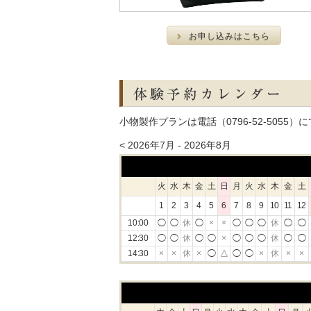
お申し込みはこちら
小物製作プランは電話（0796-52-5055
< 2026年7月 - 2026年8月
火
水
木
金
土
日
月
火
水
木
金
土
1
2
3
4
5
6
7
8
9
10
11
12
10:00
◯
◯
休
◯
×
×
◯
◯
◯
休
◯
◯
12:30
◯
◯
休
◯
◯
×
◯
◯
◯
休
◯
◯
14:30
×
×
休
×
◯
△
◯
◯
×
休
×
×