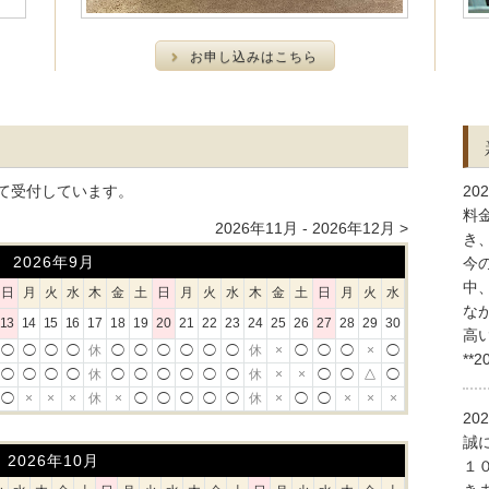
お申し込みはこちら
）にて受付しています。
202
料
2026年11月 - 2026年12月 >
き
2026年9月
今
中
日
月
火
水
木
金
土
日
月
火
水
木
金
土
日
月
火
水
な
13
14
15
16
17
18
19
20
21
22
23
24
25
26
27
28
29
30
高
◯
◯
◯
◯
休
◯
◯
◯
◯
◯
◯
休
×
◯
◯
◯
×
◯
**
◯
◯
◯
◯
休
◯
◯
◯
◯
◯
◯
休
×
×
◯
◯
△
◯
◯
×
×
×
休
×
◯
◯
◯
◯
◯
休
×
◯
◯
×
×
×
202
誠
2026年10月
１