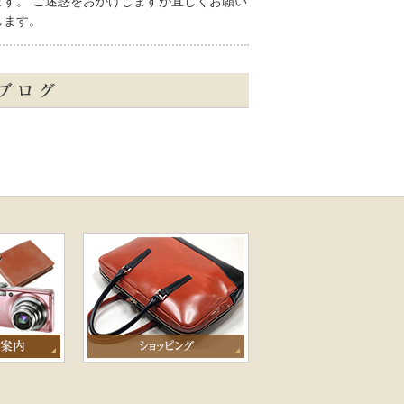
ます。 ご迷惑をおかけしますが宜しくお願い
します。
5.8.4
営業日変更のお知らせ
月１４日(木)は、通常通り営業致します。心
りお待ちしております。
5.6.16
臨時休業のお知らせ(6月17日火曜)
月１７日㈫は都合により臨時休業させて頂き
す。 よろしくお願いいたします。
5.5.10
5月休業日のお知らせ
月の休業日は、木曜定休日以外に、１６日
金)・２１日(水)を休業日とさせて頂きます。
しくお願い致します。