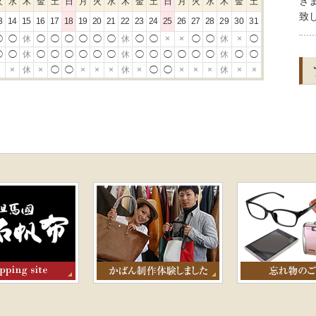
き
火
水
木
金
土
日
月
火
水
木
金
土
日
月
火
水
木
金
土
致
3
14
15
16
17
18
19
20
21
22
23
24
25
26
27
28
29
30
31
◯
◯
休
◯
◯
◯
◯
◯
◯
休
◯
◯
×
×
◯
◯
休
×
◯
202
◯
◯
休
◯
◯
◯
◯
◯
◯
休
◯
◯
◯
◯
◯
◯
休
◯
◯
８
×
×
休
×
◯
◯
×
×
×
休
×
◯
◯
×
×
×
休
×
×
よ
202
６
ま
202
5
(
宜