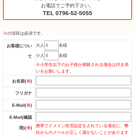
お電話でご予約下さい。
TEL 0796-52-5055
※
の項目は必須です。
大人
名様
お客様につい
小人
名様
て
※小学生以下のお子様が体験される場合は付き添
いをお願いします。
お名前(
※
)
フリガナ
E-Mail(
※
)
E-Mail(確認
携帯でドメイン拒否設定をされている場合に、弊
用)(
※
)
社からのメールが正しく届かないことがあります