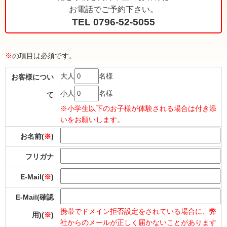
お電話でご予約下さい。
TEL 0796-52-5055
※
の項目は必須です。
大人
名様
お客様につい
小人
名様
て
※小学生以下のお子様が体験される場合は付き添
いをお願いします。
お名前(
※
)
フリガナ
E-Mail(
※
)
E-Mail(確認
携帯でドメイン拒否設定をされている場合に、弊
用)(
※
)
社からのメールが正しく届かないことがあります