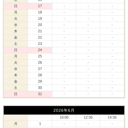
日
17
－
－
－
月
18
－
－
－
火
19
－
－
－
水
20
－
－
－
木
21
－
－
－
金
22
－
－
－
土
23
－
－
－
日
24
－
－
－
月
25
－
－
－
火
26
－
－
－
水
27
－
－
－
木
28
－
－
－
金
29
－
－
－
土
30
－
－
－
日
31
－
－
－
2026年6月
10:00
12:30
14:30
月
1
－
－
－