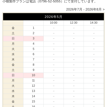
小物製作プランは電話（0796-52-5055）にて受付しています。
2026年7月 - 2026年8月 >
2026年5月
10:00
12:30
14:30
金
1
－
－
－
土
2
－
－
－
日
3
－
－
－
月
4
－
－
－
火
5
－
－
－
水
6
－
－
－
木
7
－
－
－
金
8
－
－
－
土
9
－
－
－
日
10
－
－
－
月
11
－
－
－
火
12
－
－
－
水
13
－
－
－
木
14
－
－
－
金
15
－
－
－
土
16
－
－
－