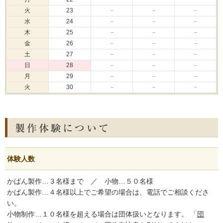
火
23
－
－
－
水
24
－
－
－
木
25
－
－
－
金
26
－
－
－
土
27
－
－
－
日
28
－
－
－
月
29
－
－
－
火
30
－
－
－
体験人数
かばん製作…３名様まで ／ 小物…５０名様
かばん製作…４名様以上でご希望の場合は、電話でご相談くださ
い。
小物制作…１０名様を超える場合は団体扱いとなります。 「
団