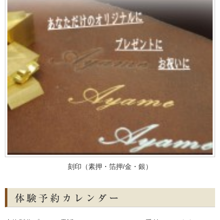
刻印（素押・箔押/金・銀）