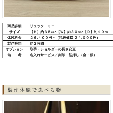
商品詳細
リュック ミニ
サイズ
【Ｈ】約３５㎝×【Ｗ】約３０㎝×【Ｄ】約１０㎝
体験料金
２６,４００円～（税抜価格 ２４,０００円）
製作時間
約２時間
オプション
取手・ショルダーの長さ変更
備 考
名入れサービス／刻印・箔押し（金・銀）