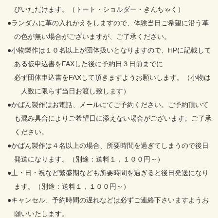
びいただけます。（トート・ショルダー・きんちゃく）
●ランダムに革の入れかえをしますので、体験当日ご希望に沿う革
の色が無い場合がございますが、ご了承ください。
●小物製作は１０名以上が団体扱いとなりますので、HPに記載して
ある仮申込書をFAXした後に予約日３日前までに
必ず団体申込書をFAXして頂きますようお願いします。（小物は
人数に限らず当日お渡し致します）
●かばん製作はお電話、メールにてご予約ください。ご予約頂いて
も混み具合によりご希望日に添えない場合がございます。ご了承
ください。
●かばん製作は４名以上の場合、所要時間を過ぎてしまうので後日
発送になります。（別途：送料１，１００円～）
●土・日・祝など繁盛期なども所要時間を過ぎると後日発送になり
ます。（別途：送料１，１００円～）
●キャンセル、予約時間の遅れなどは必ずご連絡下さいますようお
願いいたします。