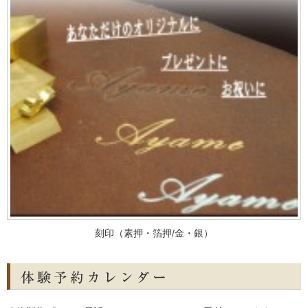
刻印（素押・箔押/金・銀）