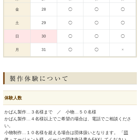
金
28
◯
◯
◯
土
29
◯
◯
◯
日
30
◯
◯
◯
月
31
◯
◯
×
体験人数
かばん製作…３名様まで ／ 小物…５０名様
かばん製作…４名様以上でご希望の場合は、電話でご相談くださ
い。
小物制作…１０名様を超える場合は団体扱いとなります。 「
団
体・エージェント様
」ページの団体申込書をFAXしてください。