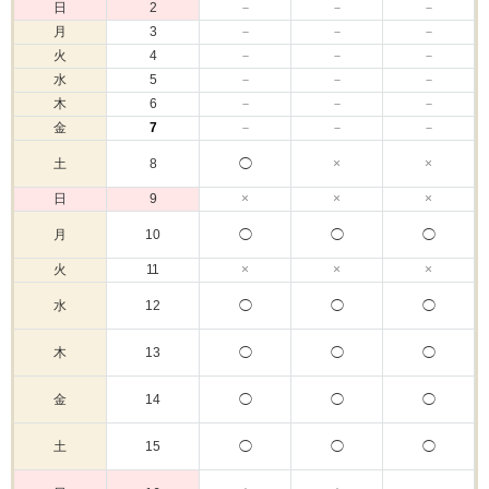
日
2
－
－
－
月
3
－
－
－
火
4
－
－
－
水
5
－
－
－
木
6
－
－
－
金
7
－
－
－
土
8
◯
×
×
日
9
×
×
×
月
10
◯
◯
◯
火
11
×
×
×
水
12
◯
◯
◯
木
13
◯
◯
◯
金
14
◯
◯
◯
土
15
◯
◯
◯