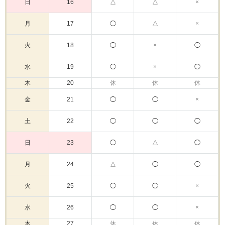
日
16
△
△
×
月
17
◯
△
×
火
18
◯
×
◯
水
19
◯
×
◯
木
20
休
休
休
金
21
◯
◯
×
土
22
◯
◯
◯
日
23
◯
△
◯
月
24
△
◯
◯
火
25
◯
◯
×
水
26
◯
◯
×
木
27
休
休
休