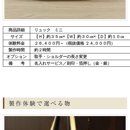
商品詳細
リュック ミニ
サイズ
【Ｈ】約３５㎝×【Ｗ】約３０㎝×【Ｄ】約１０㎝
体験料金
２６,４００円～（税抜価格 ２４,０００円）
製作時間
約２時間
オプション
取手・ショルダーの長さ変更
備 考
名入れサービス／刻印・箔押し（金・銀）