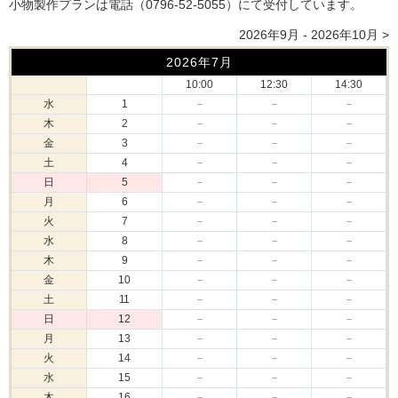
小物製作プランは電話（0796-52-5055）にて受付しています。
2026年9月 - 2026年10月 >
2026年7月
10:00
12:30
14:30
水
1
－
－
－
木
2
－
－
－
金
3
－
－
－
土
4
－
－
－
日
5
－
－
－
月
6
－
－
－
火
7
－
－
－
水
8
－
－
－
木
9
－
－
－
金
10
－
－
－
土
11
－
－
－
日
12
－
－
－
月
13
－
－
－
火
14
－
－
－
水
15
－
－
－
木
16
－
－
－